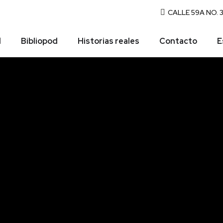
CALLE 59A NO.
d
Bibliopod
Historias reales
Contacto
E