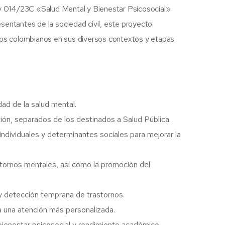
y 014/23C «Salud Mental y Bienestar Psicosocial».
entantes de la sociedad civil, este proyecto
 los colombianos en sus diversos contextos y etapas
dad de la salud mental.
ón, separados de los destinados a Salud Pública.
individuales y determinantes sociales para mejorar la
stornos mentales, así como la promoción del
 y detección temprana de trastornos.
a una atención más personalizada.
bienestar psicosocial y rendimiento académico.