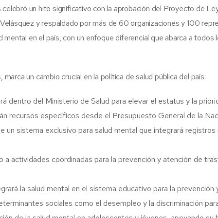
lebró un hito significativo con la aprobación del Proyecto de Le
Velásquez y respaldado por más de 60 organizaciones y 100 repres
d mental en el país, con un enfoque diferencial que abarca a todos
arca un cambio crucial en la política de salud pública del país:
á dentro del Ministerio de Salud para elevar el estatus y la priori
án recursos específicos desde el Presupuesto General de la Naci
 un sistema exclusivo para salud mental que integrará registros 
a actividades coordinadas para la prevención y atención de tra
grará la salud mental en el sistema educativo para la prevención
eterminantes sociales como el desempleo y la discriminación par
ción de la salud mental en adolescentes y jóvenes, apoyando su 